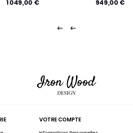
1 049,00 €
949,00 €
Prix
Pri


IE
VOTRE COMPTE
se
Informations Personnelles