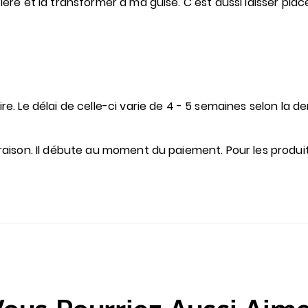
tière et la transformer à ma guise. C’est aussi laisser pl
re. Le délai de celle-ci varie de 4 - 5 semaines selon la de
ivraison. Il débute au moment du paiement. Pour les produ