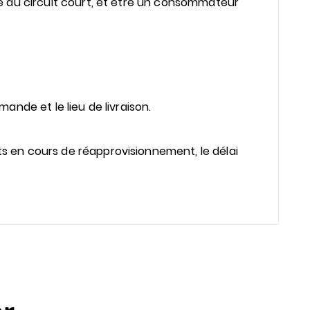
ace au circuit court, et être un consommateur
mande et le lieu de livraison.
its en cours de réapprovisionnement, le délai