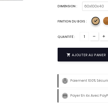
DIMENSION :

FINITION DU BOIS :
QUANTITÉ :
AJOUTER AU PANIER

Paiement 100% Sécuri
Payer En 4x Avec PayP