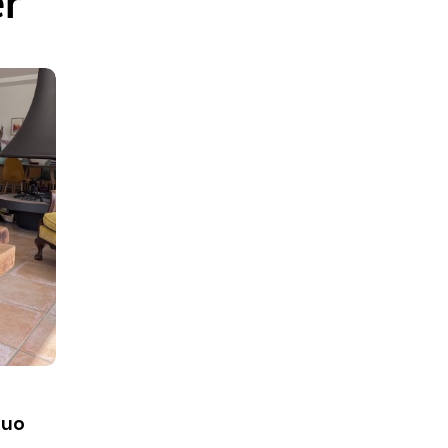
er
Duo