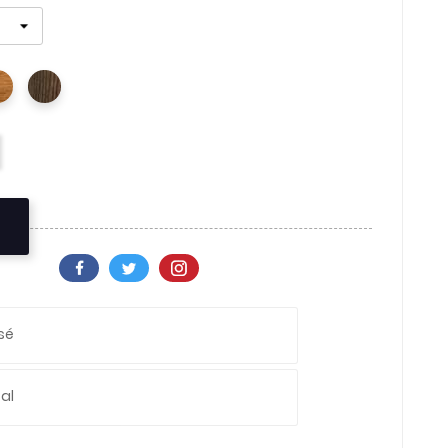
sé
al