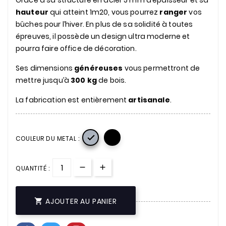
Grace a sa structure en acier 5 mm d’épaisseur et sa
hauteur
qui atteint 1m20, vous pourrez
ranger
vos
bûches pour l’hiver. En plus de sa solidité à toutes
épreuves, il possède un design ultra moderne et
pourra faire office de décoration.
Ses dimensions
généreuses
vous permettront de
mettre jusqu’à
300 kg
de bois.
La fabrication est entièrement
artisanale
.

COULEUR DU METAL :
QUANTITÉ :
AJOUTER AU PANIER
